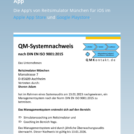
App
Die App’s von Reitsimulator München für iOS im
Apple App Store
und
Google Playstore
.